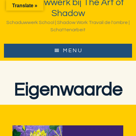
Schaduwwerk bij The Art of
Translate »
aar
aar
Shadow
e
e
Schaduwwerk School | Shadow Work Travail de l'ombre |
oofd
oettekst
Schattenarbeit
nhoud
MENU
Eigenwaarde