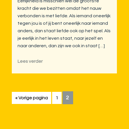
Eerlijkheid is misschien wel de grootste
kracht die we bezitten omdat het nauw
verbonden is met liefde. Als iemand oneerlijk
tegen jou is of jij bent oneerlijk naar iemand
anders, dan staat liefde ook op het spel. Als
je eerlijk in het leven staat, naar jezelf en
naar anderen, dan zijn we ook in staat […]
Lees verder
GO
2
Ga
Go
«
Vorige pagina
1
naar
to
TO
page
PAGE