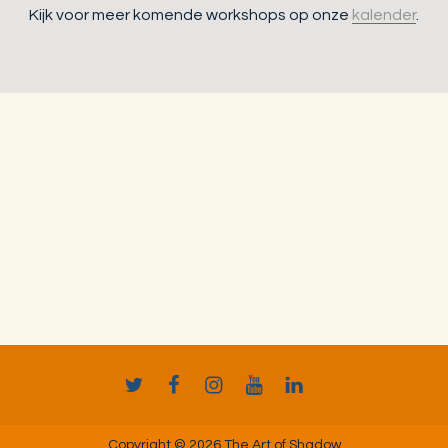
Kijk voor meer komende workshops op onze
kalender
.
Twitter
Facebook
Instagram
YouTube
LinkedIn
TikTok
Copyright © 2026 The Art of Shadow