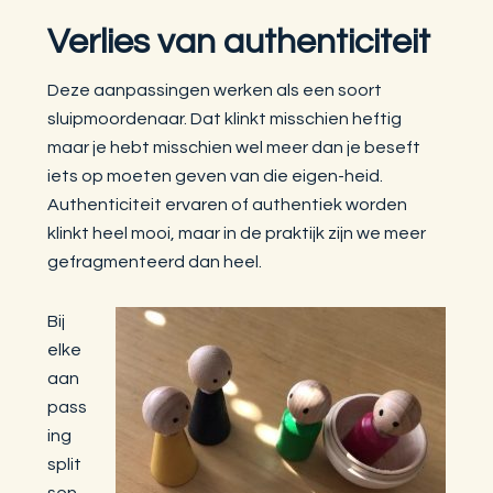
Verlies van authenticiteit
Deze aanpassingen werken als een soort
sluipmoordenaar. Dat klinkt misschien heftig
maar je hebt misschien wel meer dan je beseft
iets op moeten geven van die eigen-heid.
Authenticiteit ervaren of authentiek worden
klinkt heel mooi, maar in de praktijk zijn we meer
gefragmenteerd dan heel.
Bij
elke
aan
pass
ing
split
sen