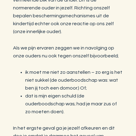
normerende ouder in jezelf. Richting onszelf
bepalen beschermingsmechanismes uit de
kindertijd echter ook onze reactie op ons zelf
(onze innerlijke ouder).
Als we pijn ervaren zeggen we in navolging op
onze ouders nu ook tegen onszelf bijvoorbeeld;
ik moet me niet zo aanstellen – zo erg is het
niet sukkel (de ouderboodschap was: wat
ben jij toch een domoor.) Of;
dat is mijn eigen schuld (de
ouderboodschap was; had je maar zus of
zo moeten doen).
In het ergste geval ga je jezelf afkeuren en dit
doe je omdat je daarmee het gevoel van