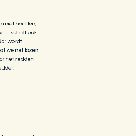
em niet hadden,
 er schuilt ook
der wordt
dat we net lazen
oor het redden
edder: