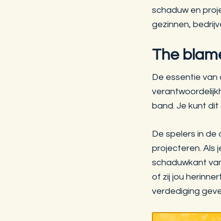
schaduw en projec
gezinnen, bedrijve
The blam
De essentie van 
verantwoordelij
band. Je kunt di
De spelers in de
projecteren. Als 
schaduwkant van 
of zij jou herinne
verdediging geve