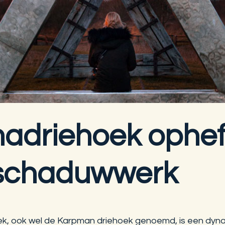
adriehoek ophef
schaduwwerk
k, ook wel de Karpman driehoek genoemd, is een dyn