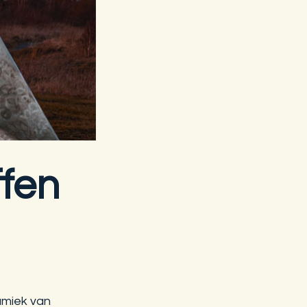
fen
amiek van