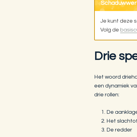
Schaduwwerk 
Je kunt deze 
Volg de
basisc
Drie sp
Het woord drieho
een dynamiek van
drie rollen:
De aanklag
Het slachtof
De redder