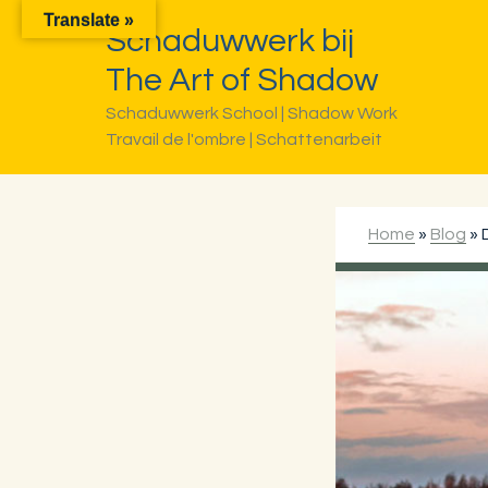
Translate »
aar
aar
aar
Schaduwwerk bij
e
e
e
The Art of Shadow
oofdnavigatie
oofd
oettekst
Schaduwwerk School | Shadow Work
nhoud
Travail de l'ombre | Schattenarbeit
Home
»
Blog
»