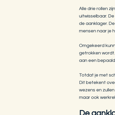
Alle drie rollen zi
uitwisselbaar. De
de aanklager. De
mensen naar je h
Omgekeerd kunne
getrokken wordt. 
aan een bepaalde
Totdat je met sch
Dit betekent over
wezens en zullen a
maar ook werkrel
De aankl