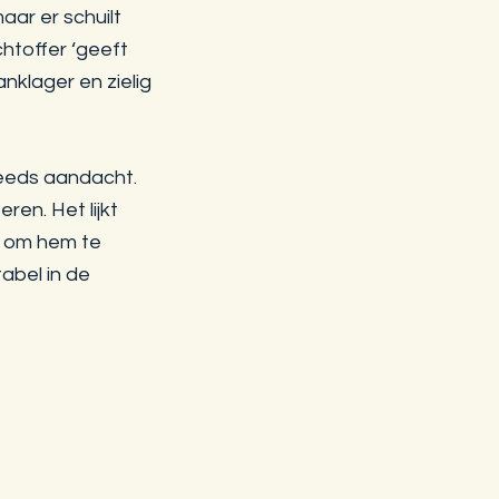
aar er schuilt
chtoffer ‘geeft
anklager en zielig
teeds aandacht.
en. Het lijkt
t om hem te
tabel in de