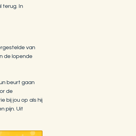
 terug. In
ergestelde van
an de lopende
hun beurt gaan
oor de
ij jou op als hij
n pijn. Uit