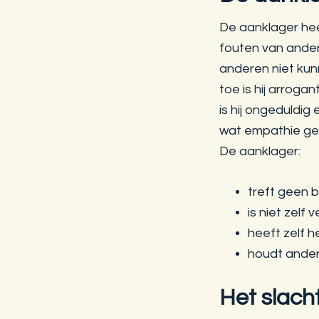
De aanklager hee
fouten van andere
anderen niet kun
toe is hij arroga
is hij ongeduldi
wat empathie gebr
De aanklager:
treft geen 
is niet zelf 
heeft zelf h
houdt ande
Het slach