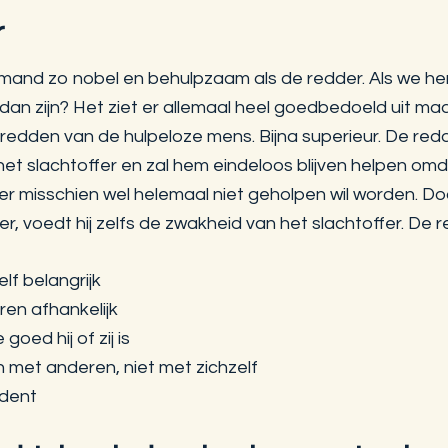
r
niemand zo nobel en behulpzaam als de redder. Als we h
an zijn? Het ziet er allemaal heel goedbedoeld uit maar
t redden van de hulpeloze mens. Bijna superieur. De red
het slachtoffer en zal hem eindeloos blijven helpen om
fer misschien wel helemaal niet geholpen wil worden. D
er, voedt hij zelfs de zwakheid van het slachtoffer. De r
lf belangrijk
en afhankelijk
 goed hij of zij is
 met anderen, niet met zichzelf
ndent