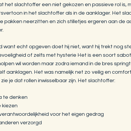
 het slachtoffer een niet gekozen en passieve rol is, m
vertoon in het slachtoffer als in de aanklager. Het sla
 de pakken neerzitten en zich stilletjes ergeren aan de a
r.
 want echt opgeven doet hij niet, want hij trekt nog s
eligheid of zelfs met hysterie Het is een soort saboter
geholpen wil worden maar zodra iemand in de bres spring
zelf aanklagen. Het was namelijk net zo veilig en comfor
 zie je dat rollen inwisselbaar zijn. Het slachtoffer:
na te denken
e kiezen
verantwoordelijkheid voor het eigen gedrag
anderen verzorgd