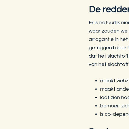
De redde
Er is natuurlijk 
waar zouden we d
arrogantie in he
getriggerd door 
dat het slachtof
van het slachtoff
maakt zichze
maakt ander
laat zien hoe
bemoeit zich
is co-depe